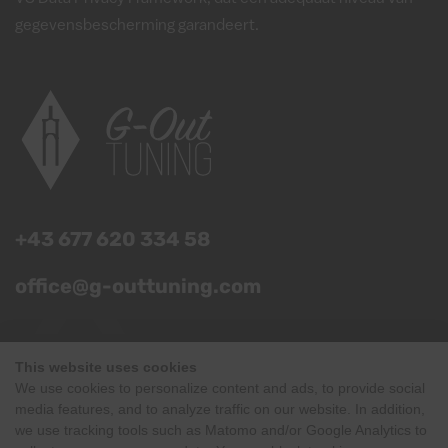
gegevensbescherming garandeert.
+43 677 620 334 58
office@g-outtuning.com
Adres
This website uses cookies
We use cookies to personalize content and ads, to provide social
Dorfstraße 437
media features, and to analyze traffic on our website. In addition,
5754 Hinterglemm
we use tracking tools such as Matomo and/or Google Analytics to