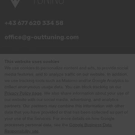
+43 677 620 334 58
office@g-outtuning.com
Adres
This website uses cookies
We use cookies to personalize content and ads, to provide social
Dorfstraße 437
media features, and to analyze traffic on our website. In addition,
5754 Hinterglemm
we use tracking tools such as Matomo and/or Google Analytics to
collect anonymous usage data. You can block tracking on our
Privacy Policy page
. We also share information about your use of
Route planner
Openingstijden
our website with our social media, advertising, and analytics
partners. Our partners may combine this information with other
data that you have provided or that has been collected as part of
your use of the Services. For more details on how Google
processes personal data, see the
Google Business Data
Responsibility site
.