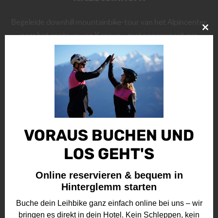
Begeleide downhill mountainbike-tour van het Alpincenter
Clo
naar het centrum van Kaprun – met panoramarit per
this
kabelbaan, culinaire tussenstops in knusse berghutten en
mod
afsluitend gezamenlijk een drankje.
VORAUS BUCHEN UND
LOS GEHT'S
Online reservieren & bequem in
Hinterglemm starten
Buche dein Leihbike ganz einfach online bei uns – wir
bringen es direkt in dein Hotel. Kein Schleppen, kein